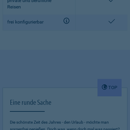
enthalt
private und berufliche
Reisen
enthalt
frei konfigurierbar
TOP
Eine runde Sache
Die schönste Zeit des Jahres - den Urlaub - möchte man
sorgenfrei genießen. Doch was, wenn doch mal was passiert?