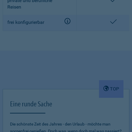
enthalt
private und berufliche
Reisen
enthalt
frei konfigurierbar
TOP
Eine runde Sache
Die schönste Zeit des Jahres - den Urlaub - möchte man
sorgenfrei genießen. Doch was, wenn doch mal was passiert?