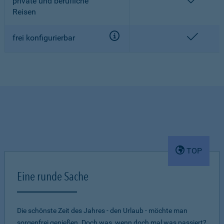
enthalt
private und berufliche
Reisen
enthalt
frei konfigurierbar
TOP
Eine runde Sache
Die schönste Zeit des Jahres - den Urlaub - möchte man
sorgenfrei genießen. Doch was, wenn doch mal was passiert?