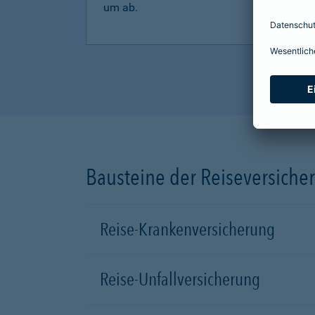
um ab.
Bausteine der Reiseversiche
Reise-Krankenversicherung
Reise-Unfallversicherung