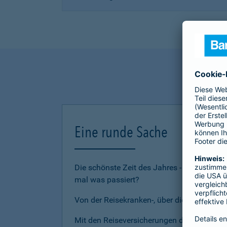
Eine runde Sache
Die schönste Zeit des Jahres - den Urlau
mal was passiert?
Von der Reisekranken-, über die Reiserückt
Mit den Reiseversicherungen der Barmenia 