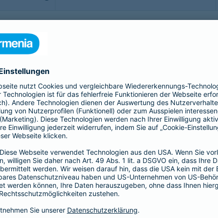
b - möchte man sorgenfrei genießen. Doch was, wenn doch
rittsversicherung bis hin zur Gepäckversicherung:
sichern Sie sich, Ihr Gepäck und Ihre Reisekosten rund