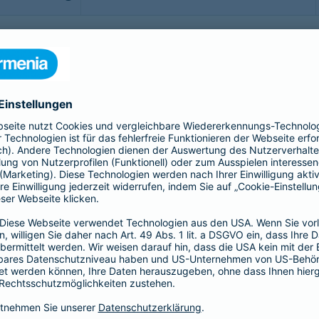
b - möchte man sorgenfrei genießen. Doch was, wenn doch
rittsversicherung bis hin zur Gepäckversicherung:
sichern Sie sich, Ihr Gepäck und Ihre Reisekosten rund