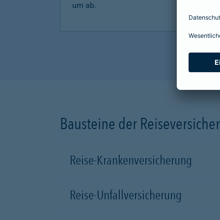
um ab.
Bausteine der Reiseversiche
Reise-Krankenversicherung
Reise-Unfallversicherung