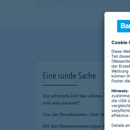
Eine runde Sache
Die schönste Zeit des Jahres - den Urlau
mal was passiert?
Von der Reisekranken-, über die Reiserückt
Mit den Reiseversicherungen der Barmenia 