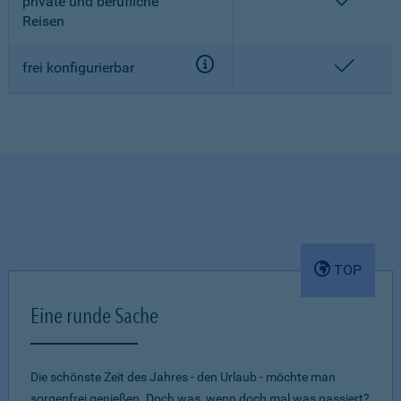
enthalt
private und berufliche
Reisen
enthalt
frei konfigurierbar
TOP
Eine runde Sache
Die schönste Zeit des Jahres - den Urlaub - möchte man
sorgenfrei genießen. Doch was, wenn doch mal was passiert?