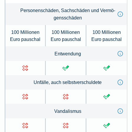
Per­sonenschäden, Sachschäden und Ver­mö­
gens­schä­den
100 Millionen
100 Millionen
100 Millionen
Euro pauschal
Euro pauschal
Euro pauschal
Ent­wen­dung
Un­fälle, auch selbst­ver­schul­de­te
Van­dal­is­mus