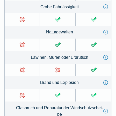
Gro­be Fahrl­ässig­keit
Na­tur­ge­wal­ten
La­winen, Mu­ren oder Erd­rutsch
Brand und Ex­plo­sion
Glas­bruch und Re­pa­ra­tur der Wind­schutz­schei­
be