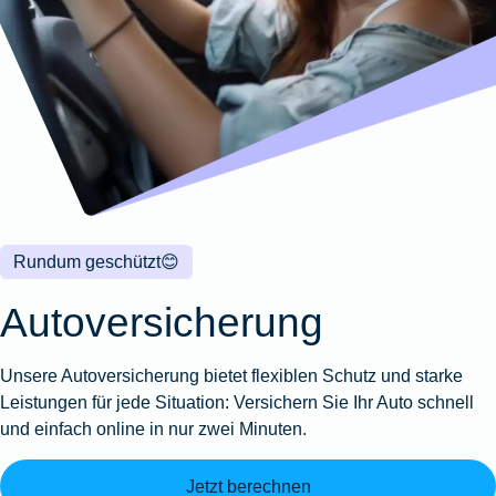
Wohnungsschutzbrief
Kunstversicherung
Montageversicherung
Zur
Zur
Zur
Gruppenunfall für
Gewässerschadenhaftpflicht
Reisehaftpflichtversicherung
Zur
Produktübersicht
Produktübersicht
Produktübersicht
Betriebe
Ausstellungsversicherung
Zur
Produktübersicht
Zur
Produktübersicht
Reiserücktrittsversicherung
Zur
Produktübersicht
Gruppenunfall für
Valorenversicherung
Produktübersicht
Vereine
Zur
Oldtimersammlungsversicherung
Produktübersicht
Zur
Produktübersicht
Rundum geschützt
😊
Zur
Produktübersicht
Autoversicherung
Unsere Autoversicherung bietet flexiblen Schutz und starke
Leistungen für jede Situation: Versichern Sie Ihr Auto schnell
und einfach online in nur zwei Minuten.
Jetzt berechnen