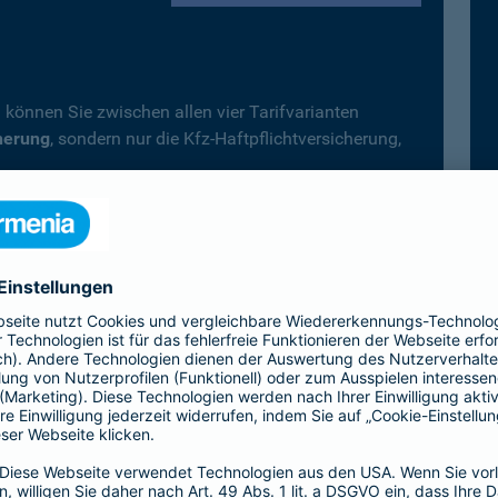
 können Sie zwischen allen vier Tarifvarianten
herung
, sondern nur die Kfz-Haftpflichtversicherung,
.
fträder, Campingfahrzeuge) gilt immer der
Top-Schutz
icherung wählen.
Vollkaskoversicherung vereinbart, deckt diese –
 automatisch auch alle Leistungen der