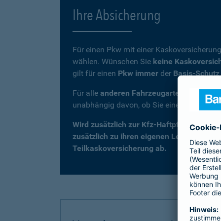
Ihre Absicherung
Für einen Pkw mit einer Kaskoversicherung
wählen. Wünschen Sie
keine Kaskoversic
gilt für einen
Pkw immer
der
Basis-Schutz
Für alle
anderen Fahrzeugarten
(z. B. Kra
unabhängig davon, ob Sie eine Kaskovers
Wird zusätzlich zur Kfz-Haftpflicht eine 
zusätzlich zu ihren eigenen Leistungen –
Teilkaskoversicherung ab.