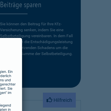
Beiträge sparen
Sie können den Beitrag für Ihre Kfz-
Versicherung senken, indem Sie eine
Selbstbeteiligung vereinbaren. In dem Fall
reduziert sich die Entschädigungsleistung
eines zu ersetzenden Schadens um die
vereinbarte Summe der Selbstbeteiligung.
Hilfreich