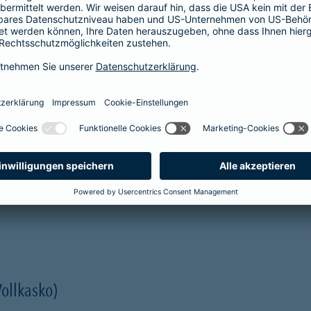
prache erklärt
verstehen. Der Gesamtverband der Deutschen
onen in Leichter Sprache zu diversen Versicherungen
ie hier.
er Kfz-Versicherung im Überblick
Vollkasko)