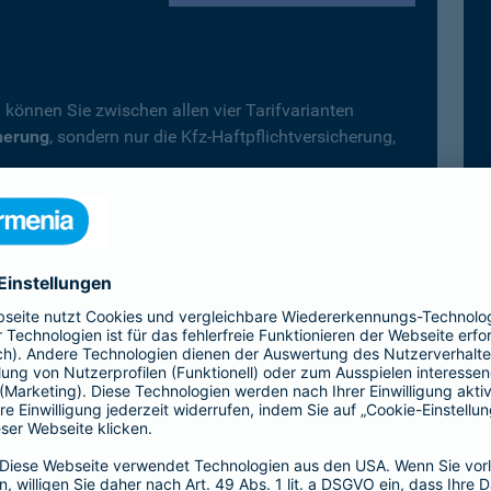
 können Sie zwischen allen vier Tarifvarianten
herung
, sondern nur die Kfz-Haftpflichtversicherung,
.
fträder, Campingfahrzeuge) gilt immer der
Top-Schutz
icherung wählen.
Vollkaskoversicherung vereinbart, deckt diese –
 automatisch auch alle Leistungen der