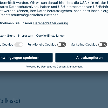
prache erklärt
verstehen. Der Gesamtverband der Deutschen
onen in Leichter Sprache zu diversen Versicherungen
ie hier.
er Kfz-Versicherung im Überblick
Vollkasko)