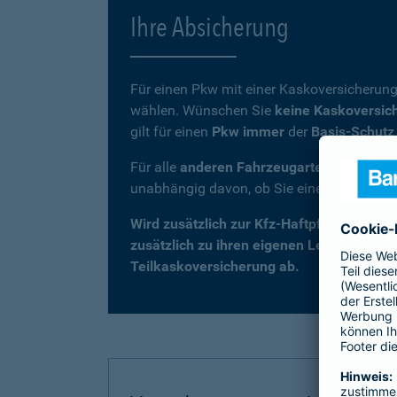
Ihre Absicherung
Für einen Pkw mit einer Kaskoversicherung
wählen. Wünschen Sie
keine Kaskoversic
gilt für einen
Pkw immer
der
Basis-Schutz
Für alle
anderen Fahrzeugarten
(z. B. Kra
unabhängig davon, ob Sie eine Kaskovers
Wird zusätzlich zur Kfz-Haftpflicht eine 
zusätzlich zu ihren eigenen Leistungen –
Teilkaskoversicherung ab.