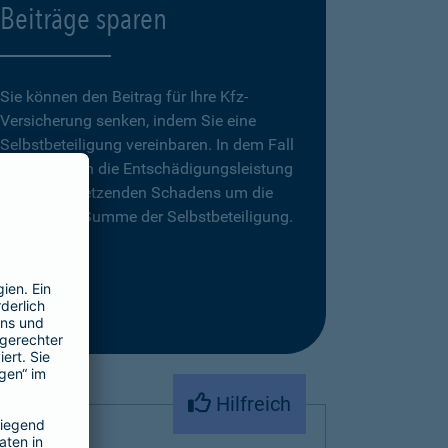
Beiträge sparen
Sie können den Beitrag für Ihre Kfz-
Versicherung senken, indem Sie eine
Selbstbeteiligung vereinbaren. In dem Fall
reduziert sich die Entschädigungsleistung
eines zu ersetzenden Schadens um die
vereinbarte Summe der Selbstbeteiligung.
Hilfreich