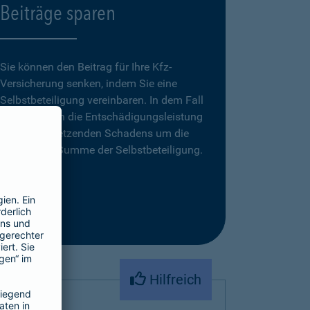
Beiträge sparen
Sie können den Beitrag für Ihre Kfz-
Versicherung senken, indem Sie eine
Selbstbeteiligung vereinbaren. In dem Fall
reduziert sich die Entschädigungsleistung
eines zu ersetzenden Schadens um die
vereinbarte Summe der Selbstbeteiligung.
Hilfreich