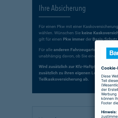
Ihre Absicherung
Für einen Pkw mit einer Kaskoversicherung
wählen. Wünschen Sie
keine Kaskoversic
gilt für einen
Pkw immer
der
Basis-Schutz
Für alle
anderen Fahrzeugarten
(z. B. Kra
unabhängig davon, ob Sie eine Kaskovers
Wird zusätzlich zur Kfz-Haftpflicht eine 
zusätzlich zu ihren eigenen Leistungen –
Teilkaskoversicherung ab.