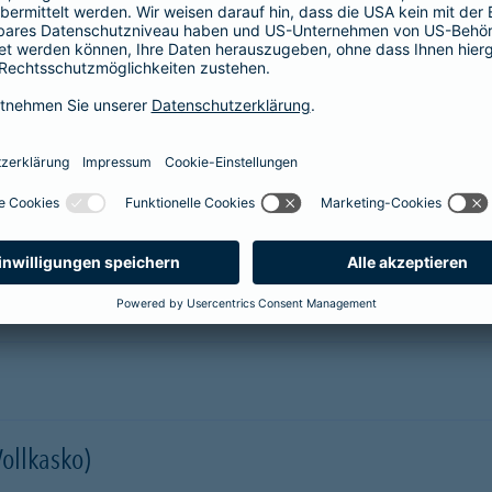
prache erklärt
verstehen. Der Gesamtverband der Deutschen
onen in Leichter Sprache zu diversen Versicherungen
ie hier.
er Kfz-Versicherung im Überblick
Vollkasko)