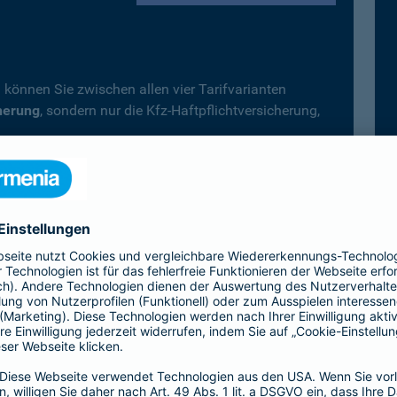
 können Sie zwischen allen vier Tarifvarianten
herung
, sondern nur die Kfz-Haftpflichtversicherung,
.
fträder, Campingfahrzeuge) gilt immer der
Top-Schutz
icherung wählen.
Vollkaskoversicherung vereinbart, deckt diese –
 automatisch auch alle Leistungen der