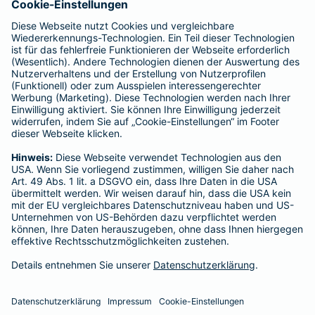
Barmenia ist Teil der BarmeniaGothaer
BELIEBTE SEITEN
Kranken-Zusatzversicherung
Tierversicherungen
Haftpflichtversicherung
Hausratversicherung
SERVICE
Adresse ändern
Schaden melden
Kilometerstandsmeldung
Serviceübersicht
Bleiben Sie in Kontakt
Barmenia bei Facebook
Barmenia bei Xing
Barmenia bei
Barmeni
Ba