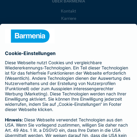
ÜBER BARMENIA
Kontakt
Karriere
Presse
Unternehmen
Anfahrt
Affiliate-Partner werden
Barmenia ist Teil der BarmeniaGothaer
BELIEBTE SEITEN
Kranken-Zusatzversicherung
Tierversicherungen
Haftpflichtversicherung
Hausratversicherung
SERVICE
Adresse ändern
Schaden melden