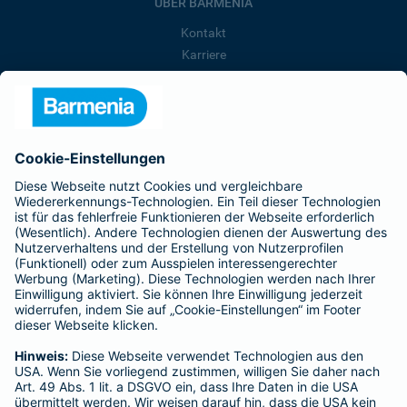
ÜBER BARMENIA
Kontakt
Karriere
Presse
Unternehmen
Anfahrt
Affiliate-Partner werden
Barmenia ist Teil der BarmeniaGothaer
BELIEBTE SEITEN
Kranken-Zusatzversicherung
Tierversicherungen
Haftpflichtversicherung
Hausratversicherung
SERVICE
Adresse ändern
Schaden melden