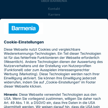
ÜBER BARMENIA
Kontakt
Karriere
Presse
Unternehmen
Anfahrt
Affiliate-Partner werden
Barmenia ist Teil der BarmeniaGothaer
BELIEBTE SEITEN
Kranken-Zusatzversicherung
Tierversicherungen
Haftpflichtversicherung
Hausratversicherung
SERVICE
Adresse ändern
Schaden melden