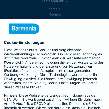
ÜBER BARMENIA
Kontakt
Karriere
Presse
Unternehmen
Anfahrt
Affiliate-Partner werden
Barmenia ist Teil der BarmeniaGothaer
BELIEBTE SEITEN
Kranken-Zusatzversicherung
Tierversicherungen
Haftpflichtversicherung
Hausratversicherung
SERVICE
Adresse ändern
Schaden melden