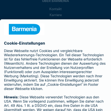
ÜBER BARMENIA
Kontakt
Karriere
Presse
Unternehmen
Anfahrt
Affiliate-Partner werden
Barmenia ist Teil der BarmeniaGothaer
BELIEBTE SEITEN
Kranken-Zusatzversicherung
Tierversicherungen
Haftpflichtversicherung
Hausratversicherung
SERVICE
Adresse ändern
Schaden melden