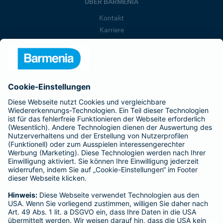
ÜBER BARMENIA
Kontakt
Karriere
Presse
Unternehmen
Anfahrt
Affiliate-Partner werden
Barmenia ist Teil der BarmeniaGothaer
BELIEBTE SEITEN
Kranken-Zusatzversicherung
Tierversicherungen
Haftpflichtversicherung
Hausratversicherung
SERVICE
Adresse ändern
Schaden melden