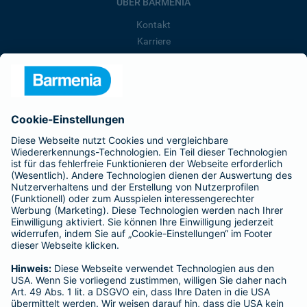
ÜBER BARMENIA
Kontakt
Karriere
Presse
Unternehmen
Anfahrt
Affiliate-Partner werden
Barmenia ist Teil der BarmeniaGothaer
BELIEBTE SEITEN
Kranken-Zusatzversicherung
Tierversicherungen
Haftpflichtversicherung
Hausratversicherung
SERVICE
Adresse ändern
Schaden melden