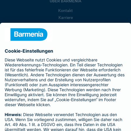
ÜBER BARMENIA
Kontakt
Karriere
Presse
Unternehmen
Anfahrt
Affiliate-Partner werden
Barmenia ist Teil der BarmeniaGothaer
BELIEBTE SEITEN
Kranken-Zusatzversicherung
Tierversicherungen
Haftpflichtversicherung
Hausratversicherung
SERVICE
Adresse ändern
Schaden melden