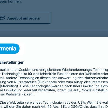
assen können.
Angebot anfordern
rer Fahrradversicherung im Detail
utz