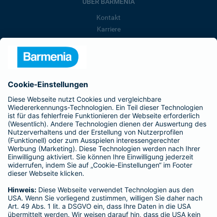
ÜBER BARMENIA
Kontakt
Karriere
Presse
Unternehmen
Anfahrt
Affiliate-Partner werden
Barmenia ist Teil der BarmeniaGothaer
BELIEBTE SEITEN
Kranken-Zusatzversicherung
Tierversicherungen
Haftpflichtversicherung
Hausratversicherung
SERVICE
Adresse ändern
Schaden melden