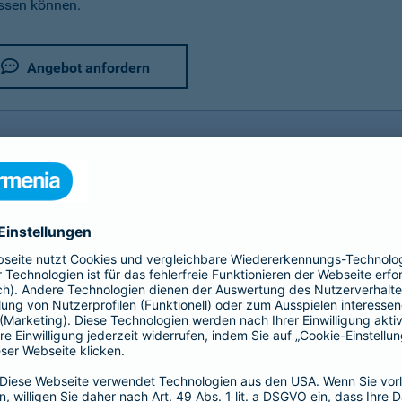
assen können.
Angebot anfordern
rer Fahrradversicherung im Detail
utz