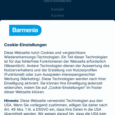
ÜBER BARMENIA
Kontakt
Karriere
Presse
Unternehmen
Anfahrt
Affiliate-Partner werden
Barmenia ist Teil der BarmeniaGothaer
BELIEBTE SEITEN
Kranken-Zusatzversicherung
Tierversicherungen
Haftpflichtversicherung
Hausratversicherung
SERVICE
Adresse ändern
Schaden melden