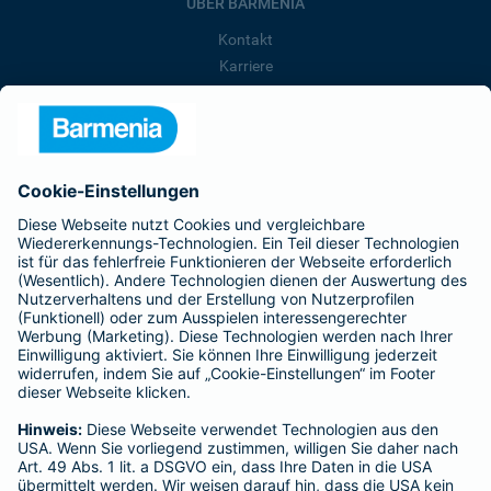
ÜBER BARMENIA
Kontakt
Karriere
Presse
Unternehmen
Anfahrt
Affiliate-Partner werden
Barmenia ist Teil der BarmeniaGothaer
BELIEBTE SEITEN
Kranken-Zusatzversicherung
Tierversicherungen
Haftpflichtversicherung
Hausratversicherung
SERVICE
Adresse ändern
Schaden melden