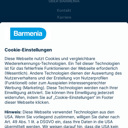
ÜBER BARMENIA
Kontakt
Karriere
Presse
Unternehmen
Anfahrt
Affiliate-Partner werden
Barmenia ist Teil der BarmeniaGothaer
BELIEBTE SEITEN
Kranken-Zusatzversicherung
Tierversicherungen
Haftpflichtversicherung
Hausratversicherung
SERVICE
Adresse ändern
Schaden melden