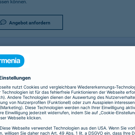
assen können.
Angebot anfordern
rer Fahrradversicherung im Detail
utz