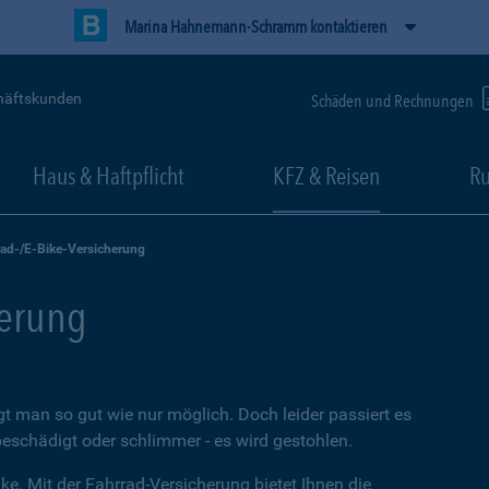
Marina Hahnemann-Schramm kontaktieren
häftskunden
Schäden und Rechnungen
Haus & Haftpflicht
KFZ & Reisen
Ru
rad-/E-Bike-Versicherung
herung
t man so gut wie nur möglich. Doch leider passiert es
beschädigt oder schlimmer - es wird gestohlen.
ke. Mit der Fahrrad-Versicherung bietet Ihnen die