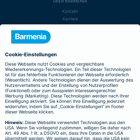
ÜBER BARMENIA
Kontakt
Karriere
Presse
Unternehmen
Anfahrt
Affiliate-Partner werden
Barmenia ist Teil der BarmeniaGothaer
BELIEBTE SEITEN
Kranken-Zusatzversicherung
Tierversicherungen
Haftpflichtversicherung
Hausratversicherung
SERVICE
Adresse ändern
Schaden melden