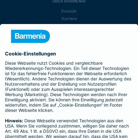
ÜBER BARMENIA
Kontakt
Karriere
Presse
Unternehmen
Anfahrt
Affiliate-Partner werden
Barmenia ist Teil der BarmeniaGothaer
BELIEBTE SEITEN
Kranken-Zusatzversicherung
Tierversicherungen
Haftpflichtversicherung
Hausratversicherung
SERVICE
Adresse ändern
Schaden melden