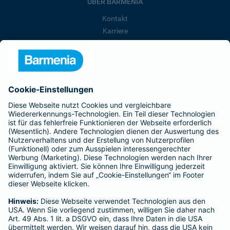
ÜBER BARMENIA
Kontakt
Karriere
Presse
Unternehmen
Anfahrt
Affiliate-Partner werden
Barmenia ist Teil der BarmeniaGothaer
BELIEBTE SEITEN
Kranken-Zusatzversicherung
Tierversicherungen
Haftpflichtversicherung
Hausratversicherung
SERVICE
Adresse ändern
Schaden melden