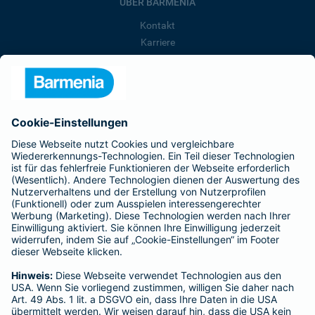
ÜBER BARMENIA
Kontakt
Karriere
Presse
Unternehmen
Anfahrt
Affiliate-Partner werden
Barmenia ist Teil der BarmeniaGothaer
BELIEBTE SEITEN
Kranken-Zusatzversicherung
Tierversicherungen
Haftpflichtversicherung
Hausratversicherung
SERVICE
Adresse ändern
Schaden melden