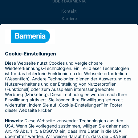
ÜBER BARMENIA
Kontakt
Karriere
Presse
Unternehmen
Anfahrt
Affiliate-Partner werden
Barmenia ist Teil der BarmeniaGothaer
BELIEBTE SEITEN
Kranken-Zusatzversicherung
Tierversicherungen
Haftpflichtversicherung
Hausratversicherung
SERVICE
Adresse ändern
Schaden melden