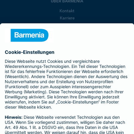
ÜBER BARMENIA
Kontakt
Karriere
Presse
Unternehmen
Anfahrt
Affiliate-Partner werden
Barmenia ist Teil der BarmeniaGothaer
BELIEBTE SEITEN
Kranken-Zusatzversicherung
Tierversicherungen
Haftpflichtversicherung
Hausratversicherung
SERVICE
Adresse ändern
Schaden melden