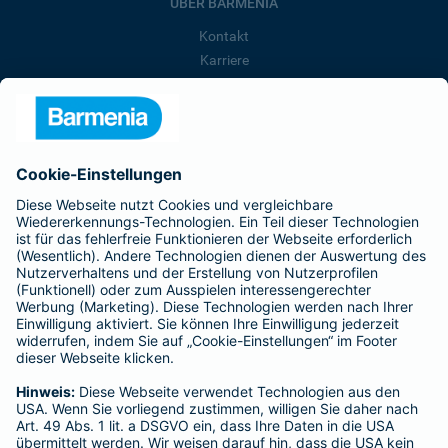
ÜBER BARMENIA
Kontakt
Karriere
Presse
Unternehmen
Anfahrt
Affiliate-Partner werden
Barmenia ist Teil der BarmeniaGothaer
BELIEBTE SEITEN
Kranken-Zusatzversicherung
Tierversicherungen
Haftpflichtversicherung
Hausratversicherung
SERVICE
Adresse ändern
Schaden melden