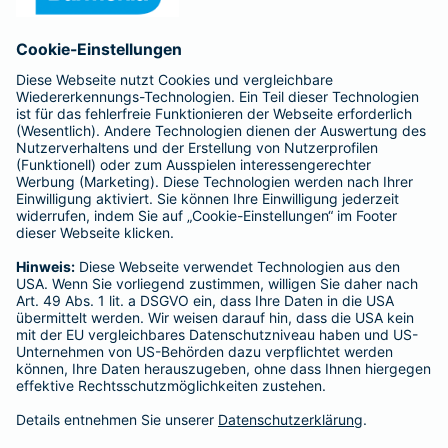
Anfahrt
Affiliate-Partner werden
Barmenia ist Teil der BarmeniaGothaer
BELIEBTE SEITEN
Kranken-Zusatzversicherung
Tierversicherungen
Haftpflichtversicherung
Hausratversicherung
SERVICE
Adresse ändern
Schaden melden
Kilometerstandsmeldung
Serviceübersicht