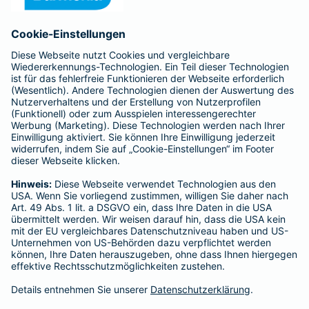
Anfahrt
Affiliate-Partner werden
Barmenia ist Teil der BarmeniaGothaer
BELIEBTE SEITEN
Kranken-Zusatzversicherung
Tierversicherungen
Haftpflichtversicherung
Hausratversicherung
SERVICE
Adresse ändern
Schaden melden
Kilometerstandsmeldung
Serviceübersicht