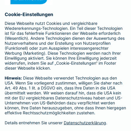
Anfahrt
Affiliate-Partner werden
Barmenia ist Teil der BarmeniaGothaer
BELIEBTE SEITEN
Kranken-Zusatzversicherung
Tierversicherungen
Haftpflichtversicherung
Hausratversicherung
SERVICE
Adresse ändern
Schaden melden
Kilometerstandsmeldung
Serviceübersicht