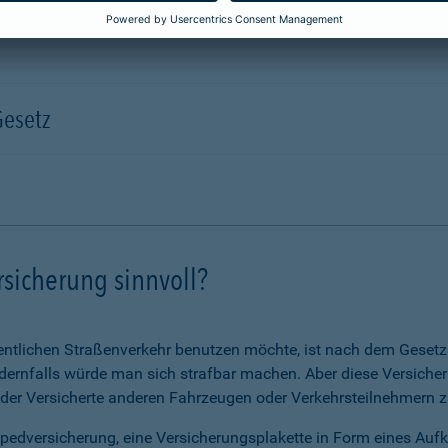
Gesetz
rsicherung sinnvoll?
ntlichen Straßenverkehr benutzen möchte, ist nach dem Gesetz v
ernfalls würde man sich strafbar machen. Aber diese Versicheru
 der Versicherte anderen Fahrzeugen oder Verkehrsteilnehmern zu
opedversicherung, eine Versicherungsplakette in Form eines Auf