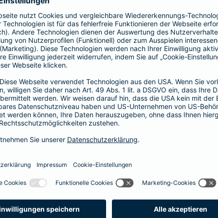
41,58 EUR
35,64 EUR
29,70 EUR
23,76 EUR
17,82 EUR
14,85 EUR
8,91 EUR
E-Scooter