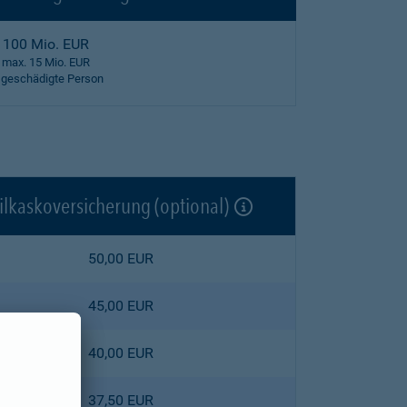
100 Mio. EUR
max. 15 Mio. EUR
 geschädigte Person
ilkaskoversicherung (optional)
50,00 EUR
45,00 EUR
40,00 EUR
37,50 EUR