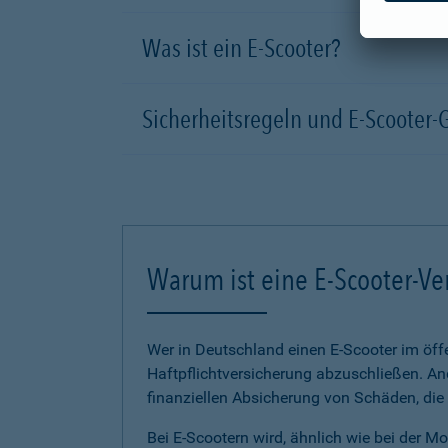
Was ist ein E-Scooter?
Sicherheitsregeln und E-Scooter-
Warum ist eine E-Scooter-Ve
Wer in Deutschland einen E-Scooter im öffe
Haftpflichtversicherung abzuschließen. And
finanziellen Absicherung von Schäden, die
Bei E-Scootern wird, ähnlich wie bei der M