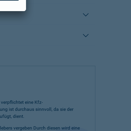
erpflichtet eine Kfz-
ng ist durchaus sinnvoll, da sie der
fügt, dient.
klebers vergeben Durch diesen wird eine