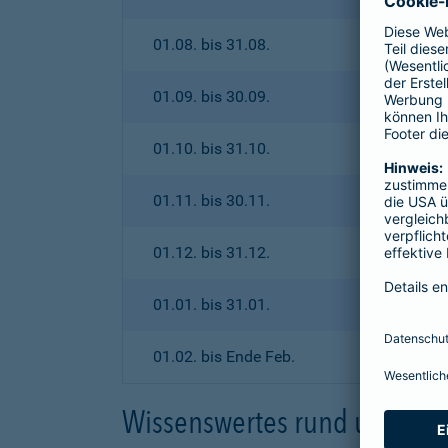
01.08. bis 31.08.
01.09. bis 30.09.
01.10. bis 31.10.
01.11. bis 30.11.
01.12. bis 31.12.
01.01. bis 31.01.
01.02. bis Ende Feb.
Wissenswertes rund um den 