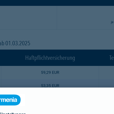
je
 ab 01.03.2025
Haftpflichtversicherung
Te
59,29 EUR
53,35 EUR
47,52 EUR
44,55 EUR