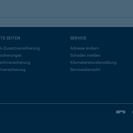
BTE SEITEN
SERVICE
n-Zusatzversicherung
Adresse ändern
rsicherungen
Schaden melden
ichtversicherung
Kilometerstandsmeldung
tversicherung
Serviceübersicht
B
Bleiben Sie in Kontakt