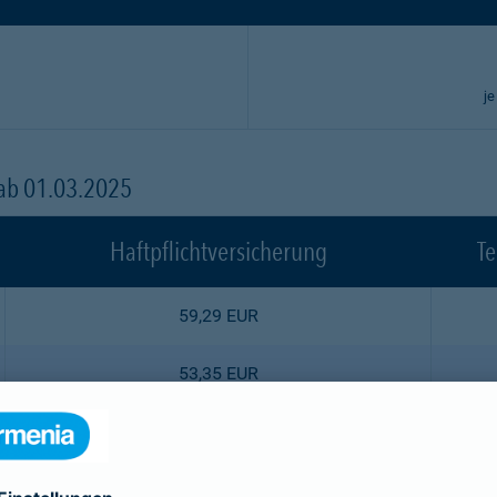
je
 ab 01.03.2025
Haftpflichtversicherung
Te
59,29 EUR
53,35 EUR
47,52 EUR
44,55 EUR