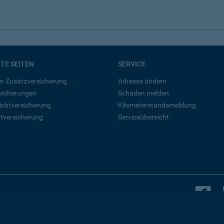
BTE SEITEN
SERVICE
n-Zusatzversicherung
Adresse ändern
rsicherungen
Schaden melden
ichtversicherung
Kilometerstandsmeldung
tversicherung
Serviceübersicht
B
Bleiben Sie in Kontakt