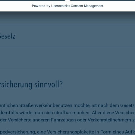
Gesetz
rsicherung sinnvoll?
ntlichen Straßenverkehr benutzen möchte, ist nach dem Gesetz v
ernfalls würde man sich strafbar machen. Aber diese Versicheru
 der Versicherte anderen Fahrzeugen oder Verkehrsteilnehmern zu
opedversicherung, eine Versicherungsplakette in Form eines Auf