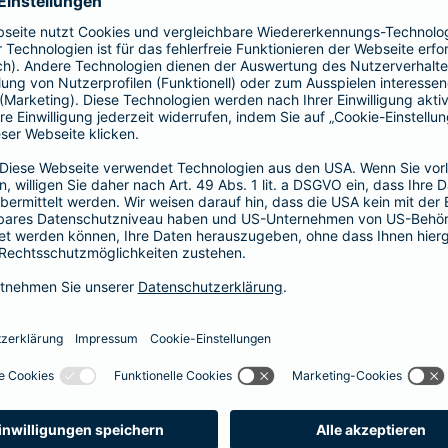
41,58 EUR
35,64 EUR
29,70 EUR
23,76 EUR
17,82 EUR
14,85 EUR
8,91 EUR
E-Scooter