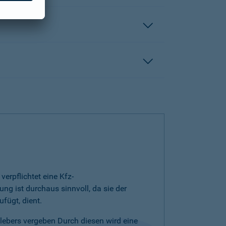
erpflichtet eine Kfz-
ng ist durchaus sinnvoll, da sie der
fügt, dient.
klebers vergeben Durch diesen wird eine