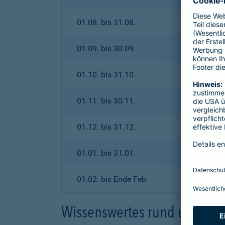
01.08. bis 31.08.
01.09. bis 30.09.
01.10. bis 31.10.
01.11. bis 30.11.
01.12. bis 31.12.
01.01. bis 31.01.
01.02. bis Ende Feb.
Wissenswertes rund um den 