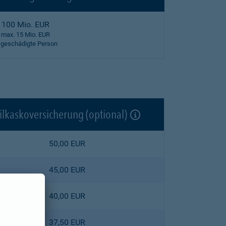
100 Mio. EUR
max. 15 Mio. EUR
 geschädigte Person
ilkaskoversicherung (optional)
50,00 EUR
45,00 EUR
40,00 EUR
37,50 EUR