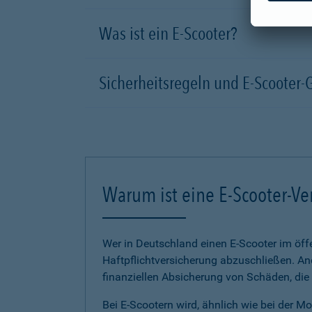
Was ist ein E-Scooter?
Sicherheitsregeln und E-Scooter-
Warum ist eine E-Scooter-Ve
Wer in Deutschland einen E-Scooter im öffe
Haftpflichtversicherung abzuschließen. And
finanziellen Absicherung von Schäden, die
Bei E-Scootern wird, ähnlich wie bei der M