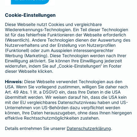
Anfahrt
Affiliate-Partner werden
Barmenia ist Teil der BarmeniaGothaer
BELIEBTE SEITEN
Kranken-Zusatzversicherung
Tierversicherungen
Haftpflichtversicherung
Hausratversicherung
SERVICE
Adresse ändern
Schaden melden
Kilometerstandsmeldung
Serviceübersicht