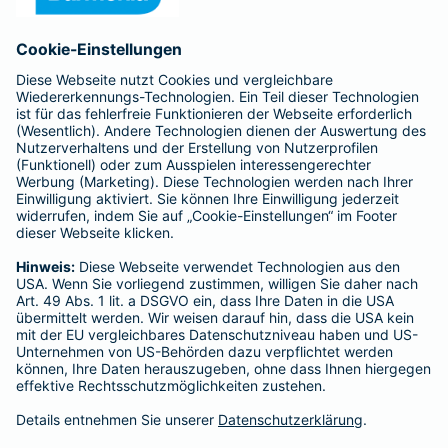
Anfahrt
Affiliate-Partner werden
Barmenia ist Teil der BarmeniaGothaer
BELIEBTE SEITEN
Kranken-Zusatzversicherung
Tierversicherungen
Haftpflichtversicherung
Hausratversicherung
SERVICE
Adresse ändern
Schaden melden
Kilometerstandsmeldung
Serviceübersicht