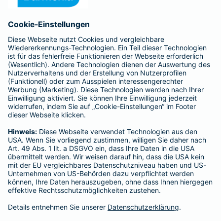
Anfahrt
Affiliate-Partner werden
Barmenia ist Teil der BarmeniaGothaer
BELIEBTE SEITEN
Kranken-Zusatzversicherung
Tierversicherungen
Haftpflichtversicherung
Hausratversicherung
SERVICE
Adresse ändern
Schaden melden
Kilometerstandsmeldung
Serviceübersicht