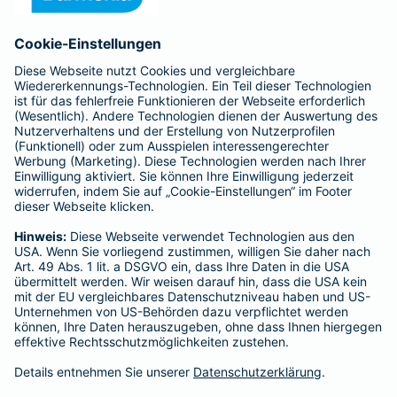
Anfahrt
Affiliate-Partner werden
Barmenia ist Teil der BarmeniaGothaer
BELIEBTE SEITEN
Kranken-Zusatzversicherung
Tierversicherungen
Haftpflichtversicherung
Hausratversicherung
SERVICE
Adresse ändern
Schaden melden
Kilometerstandsmeldung
Serviceübersicht