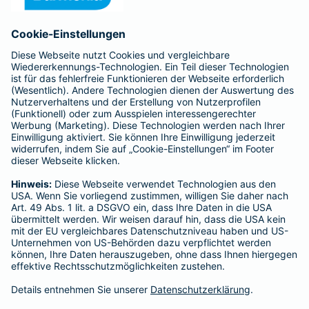
Anfahrt
Affiliate-Partner werden
Barmenia ist Teil der BarmeniaGothaer
BELIEBTE SEITEN
Kranken-Zusatzversicherung
Tierversicherungen
Haftpflichtversicherung
Hausratversicherung
SERVICE
Adresse ändern
Schaden melden
Kilometerstandsmeldung
Serviceübersicht