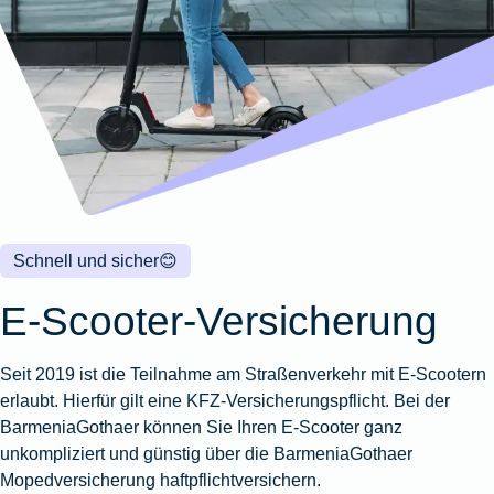
Wohnungsschutzbrief
Kunstversicherung
Montageversicherung
Zur
Zur
Zur
Gruppenunfall für
Gewässerschadenhaftpflicht
Reisehaftpflichtversicherung
Zur
Produktübersicht
Produktübersicht
Produktübersicht
Betriebe
Ausstellungsversicherung
Zur
Produktübersicht
Zur
Produktübersicht
Reiserücktrittsversicherung
Zur
Produktübersicht
Gruppenunfall für
Valorenversicherung
Produktübersicht
Vereine
Zur
Oldtimersammlungsversicherung
Produktübersicht
Zur
Produktübersicht
Schnell und sicher
😊
Zur
Produktübersicht
E-Scooter-Versicherung
Seit 2019 ist die Teilnahme am Straßenverkehr mit E-Scootern
erlaubt. Hierfür gilt eine KFZ-Versicherungspflicht. Bei der
BarmeniaGothaer können Sie Ihren E-Scooter ganz
unkompliziert und günstig über die BarmeniaGothaer
Mopedversicherung haftpflichtversichern.