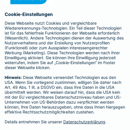
Anfahrt
Affiliate-Partner werden
Barmenia ist Teil der BarmeniaGothaer
BELIEBTE SEITEN
Kranken-Zusatzversicherung
Tierversicherungen
Haftpflichtversicherung
Hausratversicherung
SERVICE
Adresse ändern
Schaden melden
Kilometerstandsmeldung
Serviceübersicht