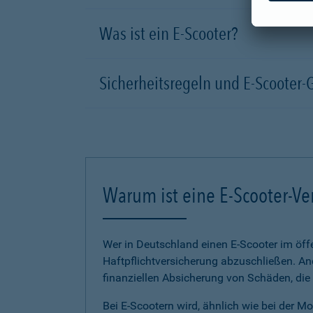
Was ist ein E-Scooter?
Sicherheitsregeln und E-Scooter-
Warum ist eine E-Scooter-Ve
Wer in Deutschland einen E-Scooter im öffe
Haftpflichtversicherung abzuschließen. And
finanziellen Absicherung von Schäden, die
Bei E-Scootern wird, ähnlich wie bei der M