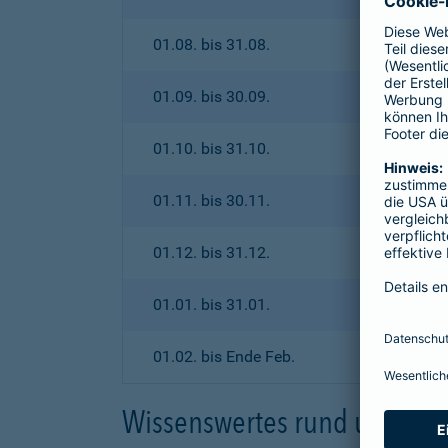
01.08. bis 31.08.
01.09. bis 30.09.
01.10. bis 31.10.
01.11. bis 30.11.
01.12. bis 31.12.
01.01. bis 31.01.
01.02. bis Ende Feb.
Wissenswertes rund um den 