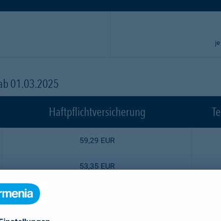
je
 ab 01.03.2025
Haftpflichtversicherung
Te
59,29 EUR
53,35 EUR
47,52 EUR
44,55 EUR