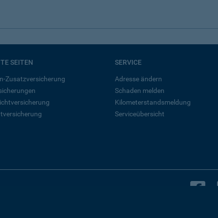
BTE SEITEN
SERVICE
n-Zusatzversicherung
Adresse ändern
rsicherungen
Schaden melden
ichtversicherung
Kilometerstandsmeldung
tversicherung
Serviceübersicht
B
Bleiben Sie in Kontakt