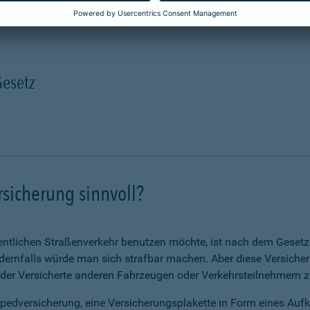
Gesetz
rsicherung sinnvoll?
ntlichen Straßenverkehr benutzen möchte, ist nach dem Gesetz v
ernfalls würde man sich strafbar machen. Aber diese Versicheru
 der Versicherte anderen Fahrzeugen oder Verkehrsteilnehmern zu
opedversicherung, eine Versicherungsplakette in Form eines Auf