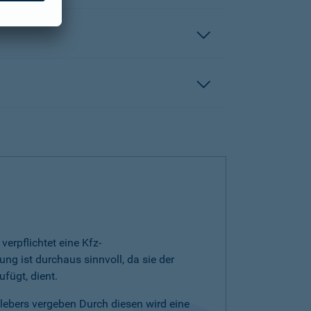
erpflichtet eine Kfz-
ng ist durchaus sinnvoll, da sie der
fügt, dient.
klebers vergeben Durch diesen wird eine