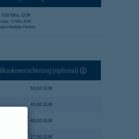
100 Mio. EUR
max. 15 Mio. EUR
 geschädigte Person
ilkaskoversicherung (optional)
50,00 EUR
45,00 EUR
40,00 EUR
37,50 EUR