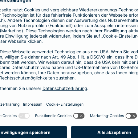
41,58 EUR
35,64 EUR
29,70 EUR
23,76 EUR
17,82 EUR
14,85 EUR
8,91 EUR
E-Scooter