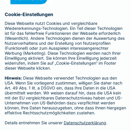
Anfahrt
Affiliate-Partner werden
Barmenia ist Teil der BarmeniaGothaer
BELIEBTE SEITEN
Kranken-Zusatzversicherung
Tierversicherungen
Haftpflichtversicherung
Hausratversicherung
SERVICE
Adresse ändern
Schaden melden
Kilometerstandsmeldung
Serviceübersicht