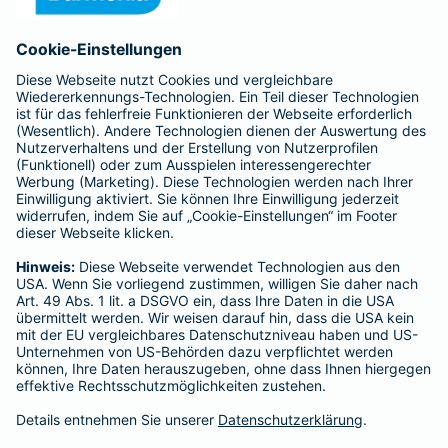
Anfahrt
Affiliate-Partner werden
Barmenia ist Teil der BarmeniaGothaer
BELIEBTE SEITEN
Kranken-Zusatzversicherung
Tierversicherungen
Haftpflichtversicherung
Hausratversicherung
SERVICE
Adresse ändern
Schaden melden
Kilometerstandsmeldung
Serviceübersicht