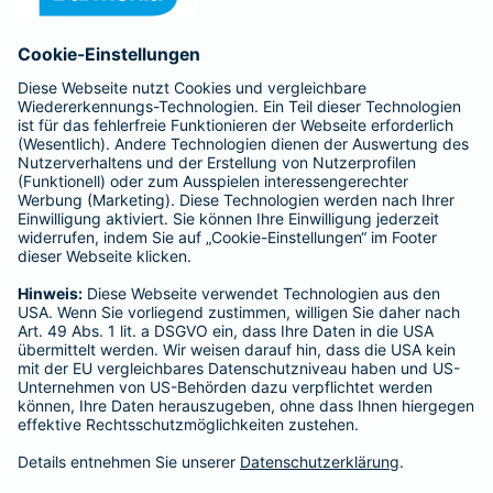
Anfahrt
Affiliate-Partner werden
Barmenia ist Teil der BarmeniaGothaer
BELIEBTE SEITEN
Kranken-Zusatzversicherung
Tierversicherungen
Haftpflichtversicherung
Hausratversicherung
SERVICE
Adresse ändern
Schaden melden
Kilometerstandsmeldung
Serviceübersicht