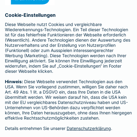
Anfahrt
Affiliate-Partner werden
Barmenia ist Teil der BarmeniaGothaer
BELIEBTE SEITEN
Kranken-Zusatzversicherung
Tierversicherungen
Haftpflichtversicherung
Hausratversicherung
SERVICE
Adresse ändern
Schaden melden
Kilometerstandsmeldung
Serviceübersicht